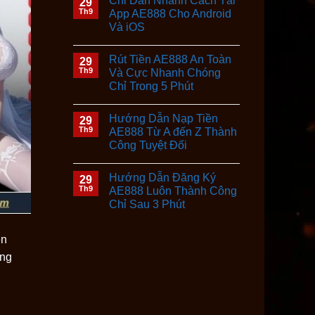
Chỉ Dẫn Nhanh Cách Tải
29
Th9
App AE888 Cho Android
Và iOS
Rút Tiền AE888 An Toàn
29
Th9
Và Cực Nhanh Chóng
Chỉ Trong 5 Phút
Hướng Dẫn Nạp Tiền
29
Th9
AE888 Từ A đến Z Thành
Công Tuyệt Đối
Hướng Dẫn Đăng Ký
29
Th9
AE888 Luôn Thành Công
Chỉ Sau 3 Phút
ền
ạng