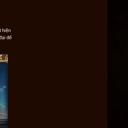
t hiện
đại để