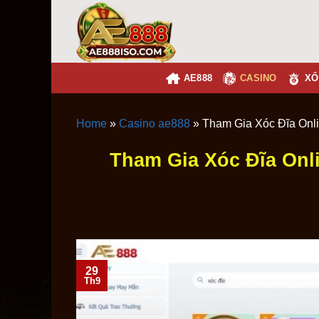
Bỏ
qua
nội
dung
AE888
CASINO
XỔ
Home
»
Casino ae888
»
Tham Gia Xóc Đĩa Onl
Tham Gia Xóc Đĩa Onl
29
Th9