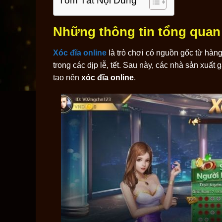
Tóm Tắt Nội Dung
Những thông tin tổng quan 
Xóc đĩa online
là trò chơi có nguồn gốc từ hàn
trong các dịp lễ, tết. Sau này, các nhà sản xuấ
tạo nên
xóc đĩa online
.