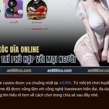
ve casino được ưa chuộng nhất tại
AE888
. Từ một trò chơi truy
game đã được nâng tầm với công nghệ livestream hiện đại, đa d
tìm hiểu rõ hơn về cách chơi trong chia sẻ sau đây nhé.