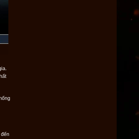
gia.
hất
thống
m đến