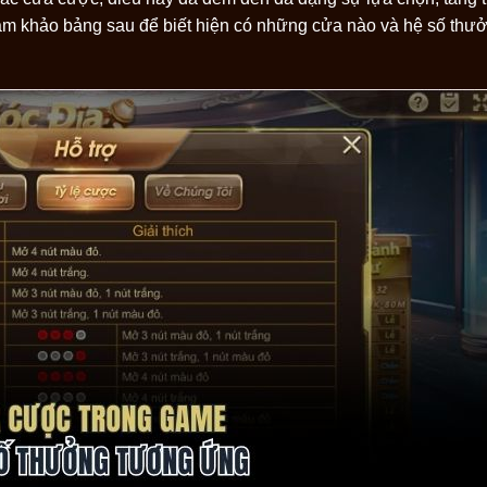
am khảo bảng sau để biết hiện có những cửa nào và hệ số thư