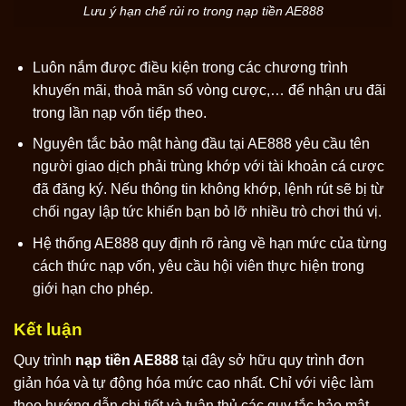
Lưu ý hạn chế rủi ro trong nạp tiền AE888
Luôn nắm được điều kiện trong các chương trình
khuyến mãi, thoả mãn số vòng cược,… để nhận ưu đãi
trong lần nạp vốn tiếp theo.
Nguyên tắc bảo mật hàng đầu tại AE888 yêu cầu tên
người giao dịch phải trùng khớp với tài khoản cá cược
đã đăng ký. Nếu thông tin không khớp, lệnh rút sẽ bị từ
chối ngay lập tức khiến bạn bỏ lỡ nhiều trò chơi thú vị.
Hệ thống AE888 quy định rõ ràng về hạn mức của từng
cách thức nạp vốn, yêu cầu hội viên thực hiện trong
giới hạn cho phép.
Kết luận
Quy trình
nạp tiền AE888
tại đây sở hữu quy trình đơn
giản hóa và tự động hóa mức cao nhất. Chỉ với việc làm
theo hướng dẫn chi tiết và tuân thủ các quy tắc bảo mật