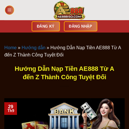
Bỏ
qua
nội
dung
ĐĂNG KÝ
ĐĂNG NHẬP
Home
»
Hướng dẫn
»
Hướng Dẫn Nạp Tiền AE888 Từ A
đến Z Thành Công Tuyệt Đối
Hướng Dẫn Nạp Tiền AE888 Từ A
đến Z Thành Công Tuyệt Đối
29
Th9