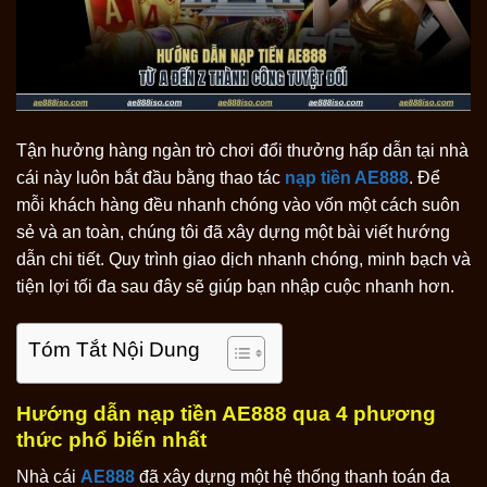
Tận hưởng hàng ngàn trò chơi đổi thưởng hấp dẫn tại nhà
cái này luôn bắt đầu bằng thao tác
nạp tiền AE888
. Để
mỗi khách hàng đều nhanh chóng vào vốn một cách suôn
sẻ và an toàn, chúng tôi đã xây dựng một bài viết hướng
dẫn chi tiết. Quy trình giao dịch nhanh chóng, minh bạch và
tiện lợi tối đa sau đây sẽ giúp bạn nhập cuộc nhanh hơn.
Tóm Tắt Nội Dung
Hướng dẫn nạp tiền AE888 qua 4 phương
thức phổ biến nhất
Nhà cái
AE888
đã xây dựng một hệ thống thanh toán đa