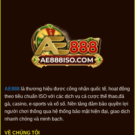
AE888
là thương hiệu được công nhận quốc tế, hoạt động
theo tiêu chuẩn ISO với các dịch vụ cá cược thể thao,đá
gà, casino, e-sports và xổ số. Nền tảng đảm bảo quyền lợi
người chơi thông qua hệ thống bảo mật hiện đại, giao dịch
nhanh chóng và minh bạch.
VỀ CHÚNG TÔI