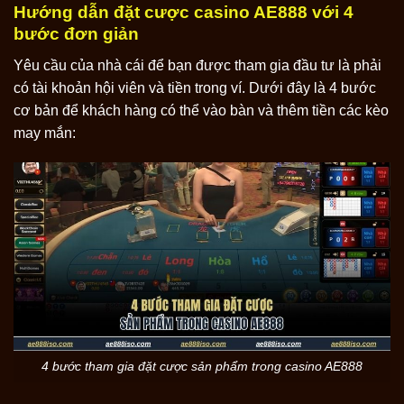
Hướng dẫn đặt cược casino AE888 với 4
bước đơn giản
Yêu cầu của nhà cái để bạn được tham gia đầu tư là phải
có tài khoản hội viên và tiền trong ví. Dưới đây là 4 bước
cơ bản để khách hàng có thể vào bàn và thêm tiền các kèo
may mắn:
4 bước tham gia đặt cược sản phẩm trong casino AE888