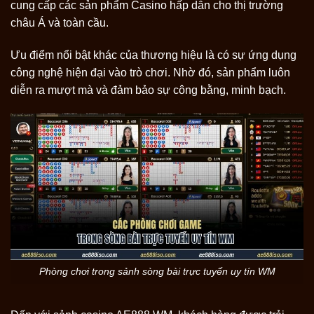
cung cấp các sản phẩm Casino hấp dẫn cho thị trường
châu Á và toàn cầu.
Ưu điểm nổi bật khác của thương hiệu là có sự ứng dụng
công nghệ hiện đại vào trò chơi. Nhờ đó, sản phẩm luôn
diễn ra mượt mà và đảm bảo sự công bằng, minh bạch.
Phòng chơi trong sảnh sòng bài trực tuyến uy tín WM