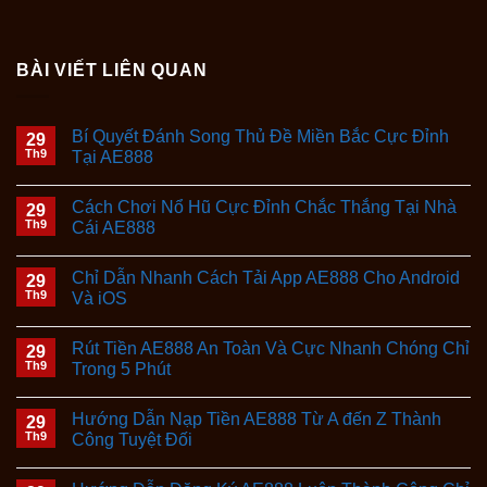
BÀI VIẾT LIÊN QUAN
Bí Quyết Đánh Song Thủ Đề Miền Bắc Cực Đỉnh
29
Th9
Tại AE888
Cách Chơi Nổ Hũ Cực Đỉnh Chắc Thắng Tại Nhà
29
Th9
Cái AE888
Chỉ Dẫn Nhanh Cách Tải App AE888 Cho Android
29
Th9
Và iOS
Rút Tiền AE888 An Toàn Và Cực Nhanh Chóng Chỉ
29
Th9
Trong 5 Phút
Hướng Dẫn Nạp Tiền AE888 Từ A đến Z Thành
29
Th9
Công Tuyệt Đối