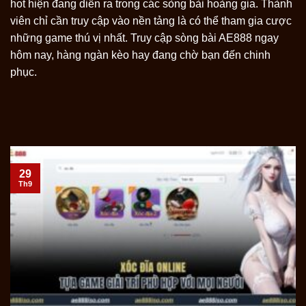
hot hiện đang diễn ra trong các sòng bài hoàng gia. Thành
viên chỉ cần truy cập vào nền tảng là có thể tham gia cược
những game thú vị nhất. Truy cập sòng bài AE888 ngay
hôm nay, hàng ngàn kèo hay đang chờ bạn đến chinh
phục.
29
Th9