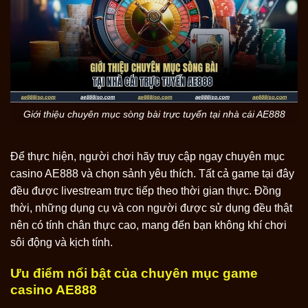
Giới thiệu chuyên mục sòng bài trực tuyến tại nhà cái AE888
Để thực hiện, người chơi hãy truy cập ngay chuyên mục
casino AE888 và chọn sảnh yêu thích. Tất cả game tại đây
đều được livestream trực tiếp theo thời gian thực. Đồng
thời, những dụng cụ và con người được sử dụng đều thật
nên có tính chân thực cao, mang đến bạn không khí chơi
sôi động và kịch tính.
Ưu điểm nổi bật của chuyên mục game
casino AE888