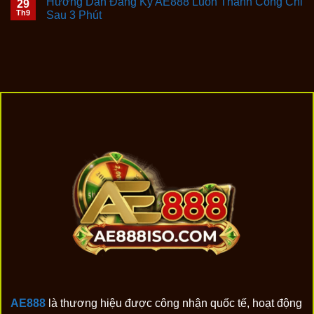
Hướng Dẫn Đăng Ký AE888 Luôn Thành Công Chỉ
29
Th9
Sau 3 Phút
AE888
là thương hiệu được công nhận quốc tế, hoạt động