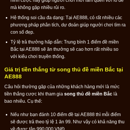
hình cược này giúp người chơi mới làm quen với lô đề
mà không gặp nhiều rủi ro.
Hệ thống soi cầu đa dạng: Tại AE888, có rất nhiều các
phương pháp phân tích, dự đoán giúp người chơi tìm ra
con số đẹp.
Tỷ lệ trả thưởng hấp dẫn: Trung bình 1 điểm đề miền
Bắc tại AE888 sẽ ăn thưởng sẽ cao hơn rất nhiều so
với kiểu chơi truyền thống.
Giá trị tiền thắng từ song thủ đề miền Bắc tại
AE888
Câu hỏi thường gặp của những khách hàng mới là mức
tiền thắng cược khi tham gia
song thủ đề miền Bắc
là
bao nhiêu. Cụ thể:
Nếu như bạn đánh 10 điểm đề tại AE888 thì mỗi điểm
sẽ được trả theo tỷ lệ 1 ăn 99. Như vậy có khả năng thu
về được tận 990.000 VNĐ.