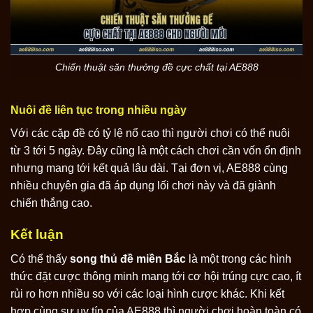
Chiến thuật săn thưởng đề cực chất tại AE888
Nuôi đề liên tục trong nhiều ngày
Với các cặp đề có tỷ lệ nổ cao thì người chơi có thể nuôi
từ 3 tới 5 ngày. Đây cũng là một cách chơi cần vốn ổn định
nhưng mang tới kết quả lâu dài. Tại đơn vị, AE888 cùng
nhiều chuyên gia đã áp dụng lối chơi này và đã giành
chiến thắng cao.
Kết luận
Có thể thấy
song thủ đề miền Bắc
là một trong các hình
thức đặt cược thông minh mang tới cơ hội trúng cực cao, ít
rủi ro hơn nhiều so với các loại hình cược khác. Khi kết
hợp cùng sự uy tín của AE888 thì người chơi hoàn toàn có