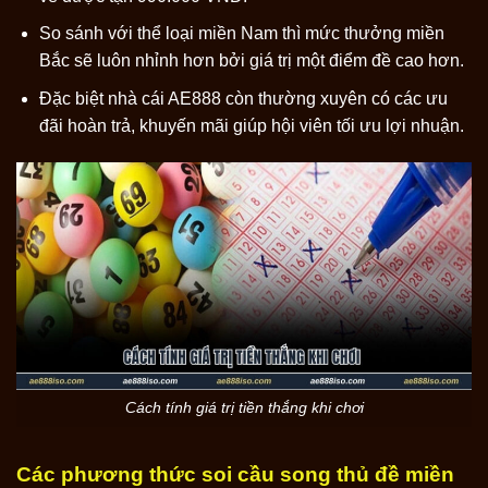
So sánh với thể loại miền Nam thì mức thưởng miền
Bắc sẽ luôn nhỉnh hơn bởi giá trị một điểm đề cao hơn.
Đặc biệt nhà cái AE888 còn thường xuyên có các ưu
đãi hoàn trả, khuyến mãi giúp hội viên tối ưu lợi nhuận.
Cách tính giá trị tiền thắng khi chơi
Các phương thức soi cầu song thủ đề miền