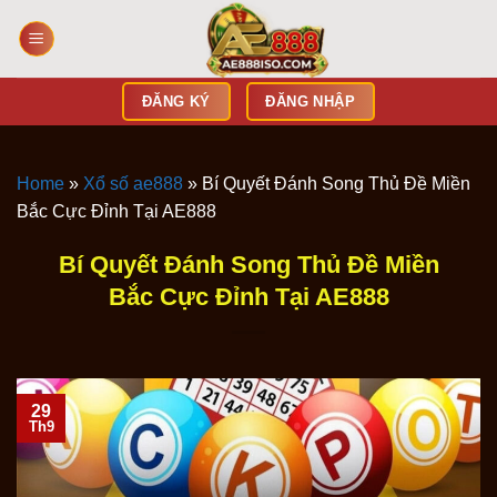
Bỏ
qua
nội
dung
ĐĂNG KÝ
ĐĂNG NHẬP
Home
»
Xổ số ae888
»
Bí Quyết Đánh Song Thủ Đề Miền
Bắc Cực Đỉnh Tại AE888
Bí Quyết Đánh Song Thủ Đề Miền
Bắc Cực Đỉnh Tại AE888
29
Th9