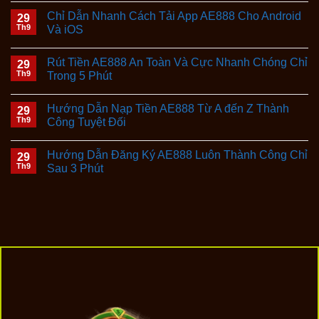
Chỉ Dẫn Nhanh Cách Tải App AE888 Cho Android
29
Th9
Và iOS
Rút Tiền AE888 An Toàn Và Cực Nhanh Chóng Chỉ
29
Th9
Trong 5 Phút
Hướng Dẫn Nạp Tiền AE888 Từ A đến Z Thành
29
Th9
Công Tuyệt Đối
Hướng Dẫn Đăng Ký AE888 Luôn Thành Công Chỉ
29
Th9
Sau 3 Phút