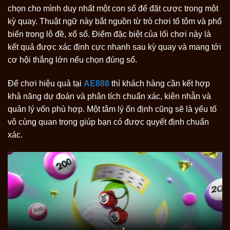
chọn cho mình duy nhất một con số để đặt cược trong một
kỳ quay. Thuật ngữ này bắt nguồn từ trò chơi tổ tôm và phổ
biến trong lô đề, xổ số. Điểm đặc biệt của lối chơi này là
kết quả được xác định cực nhanh sau kỳ quay và mang tới
cơ hội thắng lớn nếu chọn đúng số.
Để chơi hiệu quả tại
AE888
thì khách hàng cần kết hợp
khả năng dự đoán và phân tích chuẩn xác, kiên nhẫn và
quản lý vốn phù hợp. Một tâm lý ổn định cũng sẽ là yếu tố
vô cùng quan trọng giúp bạn có được quyết định chuẩn
xác.