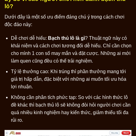
lô?
Dưới đây là một số ưu điểm đáng chú ý trong cách chơi
độc đáo này:
Dễ chơi dễ hiểu:
Bạch thủ lô là gì
? Thuật ngữ này có
khái niệm và cách chơi tương đối dễ hiểu. Chỉ cần chọn
cho mình 1 con số may mắn và đặt cược. Những ai mới
làm quen cũng đều có thể trải nghiệm.
Tỷ lệ thưởng cao: Khi trúng thì phần thưởng mang tới
giá trị hấp dẫn, đặc biệt với những ai muốn tối ưu hóa
lợi nhuận.
Không cần phân tích phức tạp: So với các hình thức lô
đề khác thì bạch thủ lô sẽ không đòi hỏi người chơi cần
quá nhiều kinh nghiệm hay kiến thức, giảm thiểu tối đa
rủi ro.