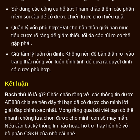
Sử dụng các công cụ hỗ trợ: Tham khảo thêm các phần
mềm soi cầu để có được chiến lược chơi hiệu quả.
Quản lý vốn phù hợp: Đặt cho bản thân giới hạn mục
tiêu cược rõ ràng để giảm thiểu tối đa các rủi ro có thể
gặp phải.
Giữ tâm lý luôn ổn định: Không nên để bản thân rơi vào
trạng thái nóng vội, luôn bình tĩnh để đưa ra quyết định
cá cược phù hợp.
Kết luận
Bạch thủ lô là gì
? Chắc chắn rằng với các thông tin được
AE888 chia sẻ trên đây thì bạn đã có được cho mình lời
giải đáp chính xác nhất. Mong rằng qua bài viết bạn có thể
nhanh chóng lựa chọn được cho mình con số may mắn.
Nếu cần bất kỳ thông tin nào hoặc hỗ trợ, hãy liên hệ với
bộ phận CSKH của nhà cái nhé.