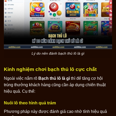
Lý do nên đánh bạch thủ lô là gì
Kinh nghiệm chơi bạch thủ lô cực chất
Ngoài việc nắm rõ
Bạch thủ lô là gì
thì để tăng cơ hội
trúng thưởng khách hàng cũng cần áp dụng chiến thuật
hiệu quả. Cụ thể:
Nuôi lô theo hình quả trám
Phương pháp này được đánh giá cao nhờ tính hiệu quả