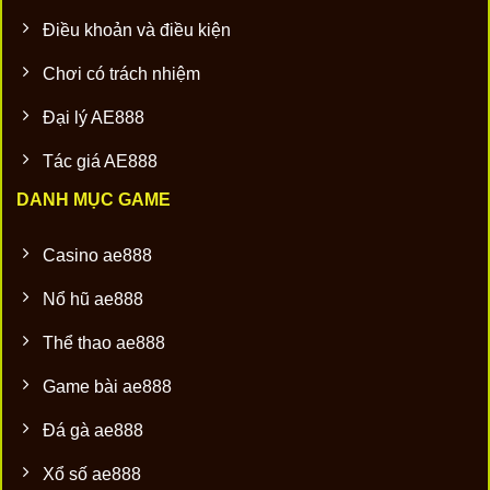
Điều khoản và điều kiện
Chơi có trách nhiệm
Đại lý AE888
Tác giá AE888
DANH MỤC GAME
Casino ae888
Nổ hũ ae888
Thể thao ae888
Game bài ae888
Đá gà ae888
Xổ số ae888