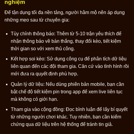
nghiệm
Để tận dụng tối đa nền tảng, người hâm mộ nên áp dụng
những mẹo sau từ chuyên gia:
Tùy chỉnh thông báo: Thêm từ 5-10 trận yêu thích để
nhận thông báo về bàn thắng, thay đổi kèo, tiết kiệm
thời gian so với xem thủ công.
Kết hợp soi kèo: Sử dụng công cụ để phân tích dữ liệu
liên quan đến các đội tham gia. Căn cứ vào tình hình rồi
mới đưa ra quyết định phù hợp.
Quản lý dữ liệu: Nếu dùng phiên bản mobile, bạn cần
bật chế độ tiết kiệm pin trong app để xem live liên tục
mà không có giới hạn.
Tham gia vào cộng đồng: Đọc bình luận để lấy bí quyết
từ những người chơi khác. Tuy nhiên, bạn cần kiểm
chứng qua dữ liệu trên hệ thống để tránh tin giả.