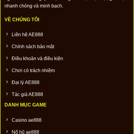
nhanh chóng và minh bạch.
VỀ CHÚNG TÔI
Liên hệ AE888
Chính sách bảo mật
Điều khoản và điều kiện
Chơi có trách nhiệm
Đại lý AE888
Tác giá AE888
DANH MỤC GAME
Casino ae888
Nổ hũ ae888