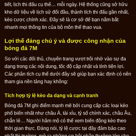
tiết, lịch thi đấu cụ thể… mỗi ngày. Hệ thống cũng sở hữu
kho dữ liệu về lịch sử đối đầu, thành tích thi đấu gần nhất,
kèo cược chính xác. Đây sẽ là cơ sở để bạn nắm bắt
nhanh mọi thông tin của bộ môn thể thao vua.
Lợi thế đáng chú ý và được công nhận của
bóng đá 7M
So với các đối thủ, chuyên trang vượt trội nhờ vào sự đa
dạng trong các nội dung, tốc độ cập nhật và tính tiện lợi.
Các phân tích cụ thể dưới đây sẽ giúp bạn xác định có nên
tham gia nền tảng hay không:
Tích hợp tỷ lệ kèo đa dạng và cạnh tranh
Bóng đá 7M ghi điểm mạnh mẽ bởi cung cấp các loại kèo
phổ biến nhất như châu Á, tài xỉu, tỷ số chính xác, châu Âu,
chẵn lẻ… Người hâm mộ có thể xem biến động kèo theo
thời gian thực. Đáng nói, tỷ lệ cược tại đây đảm bảo cao
nhất thị trường, mở ra những cơ hội nhận thưởng lớn cho